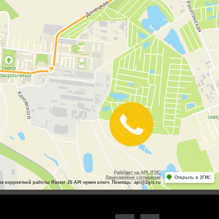
Закажите
звонок
Работает на API 2ГИС
Лицензионное соглашение
Открыть в 2ГИС
ля корректной работы Raster JS API нужен ключ. Помощь: api@2gis.ru