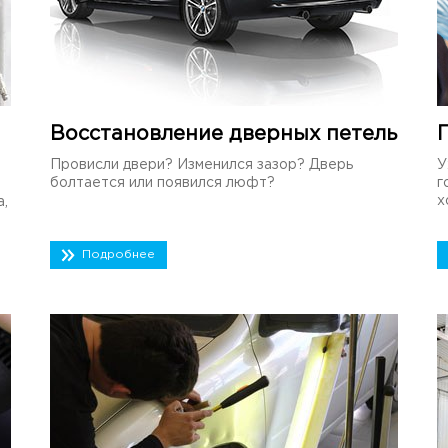
Восстановление дверных петель
Провисли двери? Изменился зазор? Дверь
У
болтается или появился люфт?
г
х
а,
Подробнее