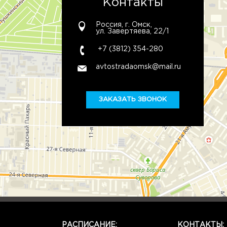
Контакты
Россия, г. Омск,
ул. Завертяева, 22/1
+7 (3812) 354-280
avtostradaomsk@mail.ru
ЗАКАЗАТЬ ЗВОНОК
РАСПИСАНИЕ:
КОНТАКТЫ: