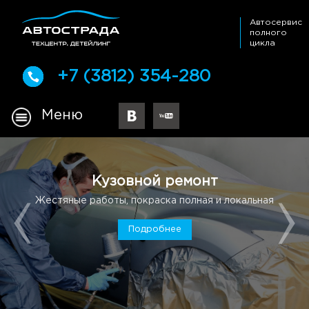
Автосервис
полного
цикла
+7 (3812) 354-280
Меню
Кузовной ремонт
Жестяные работы, покраска полная и локальная
Подробнее