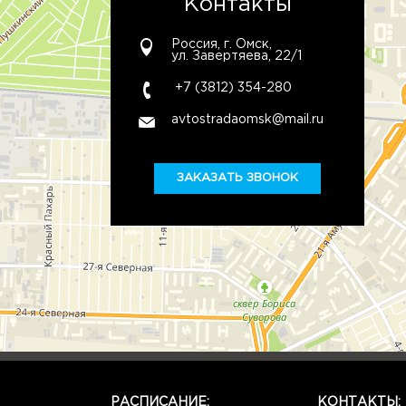
Контакты
Россия, г. Омск,
ул. Завертяева, 22/1
+7 (3812) 354-280
avtostradaomsk@mail.ru
ЗАКАЗАТЬ ЗВОНОК
РАСПИСАНИЕ:
КОНТАКТЫ: