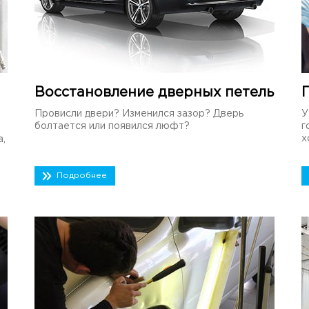
Восстановление дверных петель
Провисли двери? Изменился зазор? Дверь
У
болтается или появился люфт?
г
х
а,
Подробнее