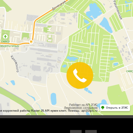
Закажите
звонок
Работает на API 2ГИС
Лицензионное соглашение
Открыть в 2ГИС
ля корректной работы Raster JS API нужен ключ. Помощь: api@2gis.ru