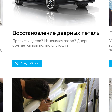
Восстановление дверных петель
Провисли двери? Изменился зазор? Дверь
У
болтается или появился люфт?
г
х
а,
Подробнее