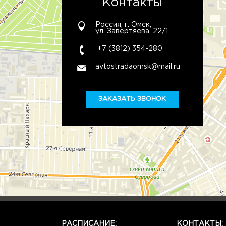
Контакты
Россия, г. Омск,
ул. Завертяева, 22/1
+7 (3812) 354-280
avtostradaomsk@mail.ru
ЗАКАЗАТЬ ЗВОНОК
РАСПИСАНИЕ:
КОНТАКТЫ: