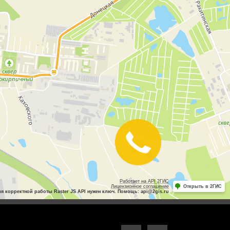
Закажите
звонок
Работает на API 2ГИС
Лицензионное соглашение
Открыть в 2ГИС
ля корректной работы Raster JS API нужен ключ. Помощь: api@2gis.ru