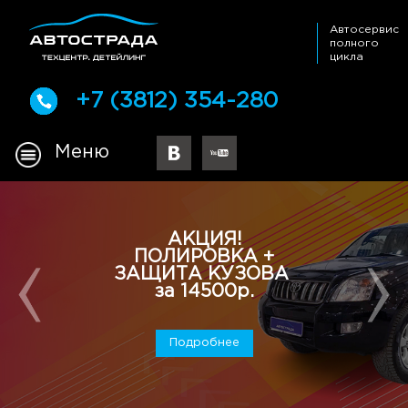
Автосервис
полного
цикла
+7 (3812) 354-280
Меню
КЦИЯ!
Кузов
РОВКА +
Жестяные работы, по
А КУЗОВА
14500р.
По
дробнее