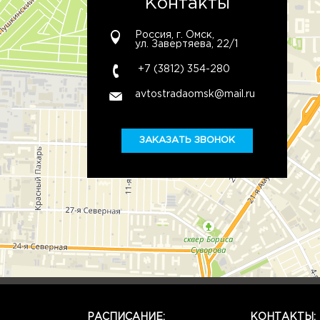
Контакты
Россия, г. Омск,
ул. Завертяева, 22/1
+7 (3812) 354-280
avtostradaomsk@mail.ru
ЗАКАЗАТЬ ЗВОНОК
РАСПИСАНИЕ:
КОНТАКТЫ: