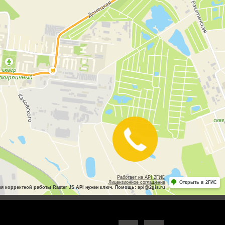
Закажите
звонок
Работает на API 2ГИС
Лицензионное соглашение
Открыть в 2ГИС
ля корректной работы Raster JS API нужен ключ. Помощь: api@2gis.ru