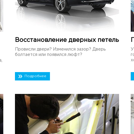
Восстановление дверных петель
Провисли двери? Изменился зазор? Дверь
У
болтается или появился люфт?
г
х
а,
Подробнее