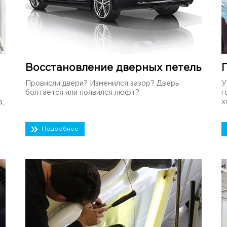
Восстановление дверных петель
Провисли двери? Изменился зазор? Дверь
У
болтается или появился люфт?
г
х
а,
Подробнее