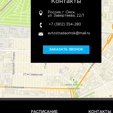
Контакты
Россия, г. Омск,
ул. Завертяева, 22/1
+7 (3812) 354-280
avtostradaomsk@mail.ru
ЗАКАЗАТЬ ЗВОНОК
РАСПИСАНИЕ:
КОНТАКТЫ: