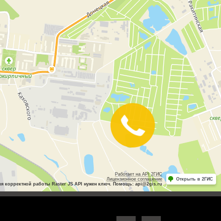
Закажите
звонок
Работает на API 2ГИС
Лицензионное соглашение
Открыть в 2ГИС
ля корректной работы Raster JS API нужен ключ. Помощь: api@2gis.ru