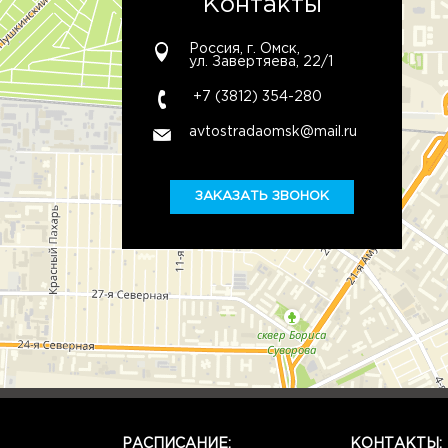
Контакты
Россия, г. Омск,
ул. Завертяева, 22/1
+7 (3812) 354-280
avtostradaomsk@mail.ru
ЗАКАЗАТЬ ЗВОНОК
РАСПИСАНИЕ:
КОНТАКТЫ: