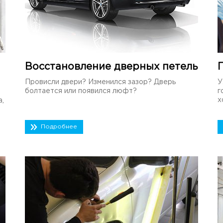
Восстановление дверных петель
Провисли двери? Изменился зазор? Дверь
У
болтается или появился люфт?
г
х
а,
Подробнее