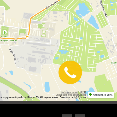
Закажите
звонок
Работает на API 2ГИС
Лицензионное соглашение
Открыть в 2ГИС
ля корректной работы Raster JS API нужен ключ. Помощь: api@2gis.ru